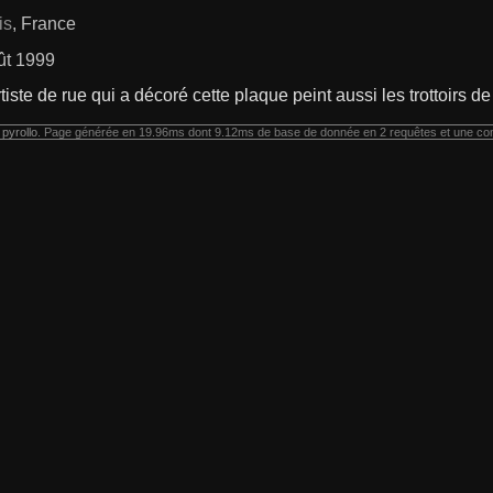
is
, France
ût 1999
rtiste de rue qui a décoré cette plaque peint aussi les trottoirs de
r
pyrollo
. Page générée en 19.96ms dont 9.12ms de base de donnée en 2 requêtes et une co