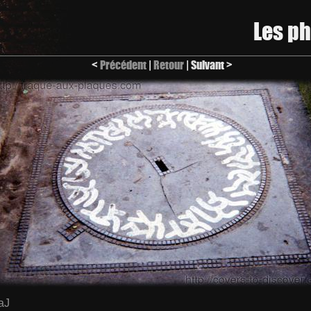
Les p
<
Précédent
|
Retour
| Suivant >
aJ