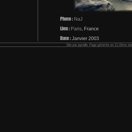
Photo :
NaJ
Lieu :
Paris
, France
Date :
Janvier 2003
Site par
pyrollo
. Page générée en 21.00ms don