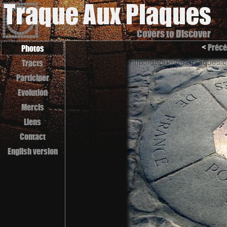
Covers to Discover
<
Précé
Photos
Tracts
Participer
Evolution
Mercis
Liens
Contact
English version