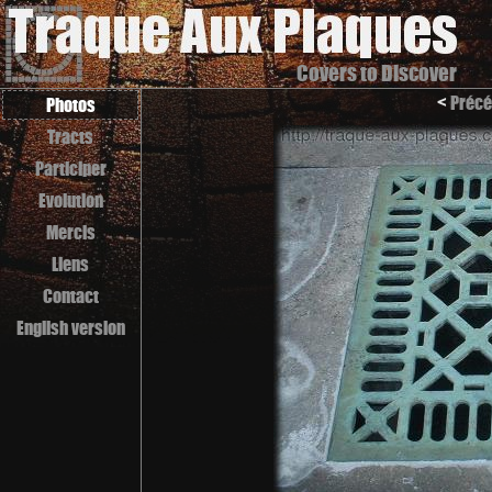
Covers to Discover
<
Précé
Photos
Tracts
Participer
Evolution
Mercis
Liens
Contact
English version