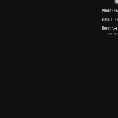
Photo :
N
Lieu :
Le 
Date :
Se
Site pa