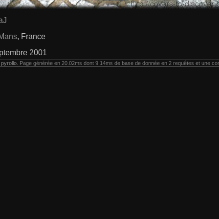
aJ
Mans
, France
ptembre 2001
r
pyrollo
. Page générée en 20.02ms dont 9.14ms de base de donnée en 2 requêtes et une co