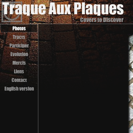
Covers to Discover
Photos
Tracts
Participer
Evolution
Mercis
Liens
Contact
English version