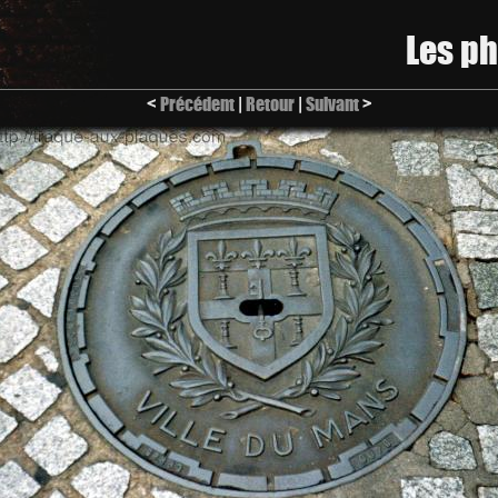
Les p
<
Précédent
|
Retour
|
Suivant
>